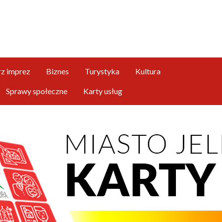
Przejdź
do
treści
rz imprez
Biznes
Turystyka
Kultura
Sprawy społeczne
Karty usług