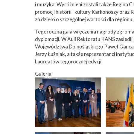
i muzyka. Wyróżnieni zostali także Regina C
promocji historii i kultury Karkonoszy oraz R
za dzieło o szczególnej wartości dla regionu.
Tegoroczna gala wręczenia nagrody zgromadził
dyplomacji. W Auli Rektoratu KANS zasiedli
Województwa Dolnośląskiego Paweł Gancarz
Jerzy Łużniak, a także reprezentanci instytucj
Laureatów tegorocznej edycji.
Galeria
Image
Image