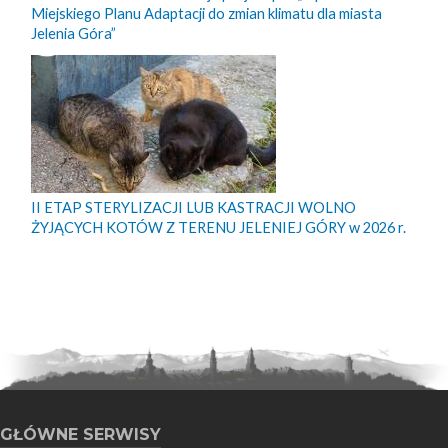
Miejskiego Planu Adaptacji do zmian klimatu dla miasta
Jelenia Góra”
II ETAP STERYLIZACJI LUB KASTRACJI WOLNO
ŻYJĄCYCH KOTÓW Z TERENU JELENIEJ GÓRY w 2026 r.
GŁÓWNE SERWISY