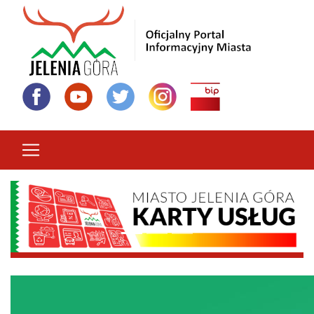
Przejdź
do
treści